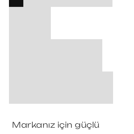
T
E
B
Ü
Y
Ü
Y
E
L
I
M
Markanız için güçlü