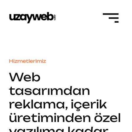
Skip
to
content
Hizmetlerimiz
Web
tasarımdan
reklama, içerik
üretiminden özel
yazılıma kadar