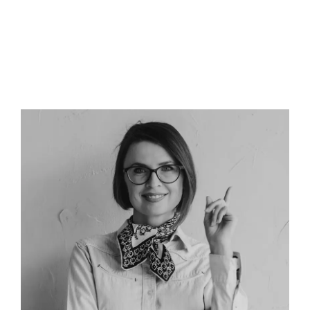
Dijital Strateji &amp; Proje Yönetimi —