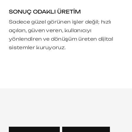
SONUÇ ODAKLI ÜRETIM
Sadece güzel görünen işler değil; hızlı
açılan, güven veren, kullanıcıyı
yönlendiren ve dönüşüm üreten dijital
sistemler kuruyoruz.
U
z
a
y
w
e
b
;
k
u
r
u
m
s
a
l