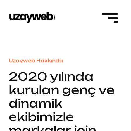
Skip
to
content
Uzayweb Hakkında
2020 yılında
kurulan genç ve
dinamik
ekibimizle
markalar için